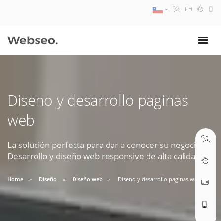
08:30 AM A 17:30 PM
ventas@webseo.cl
Diseno y desarrollo paginas
09:30 AM A 18:30 PM
web
soporte@webseo.cl
La solución perfecta para dar a conocer su negocio.
Desarrollo y diseño web responsive de alta calidad.
ABRIR TICKET
Home
Diseño
Diseño web
Diseno y desarrollo paginas web