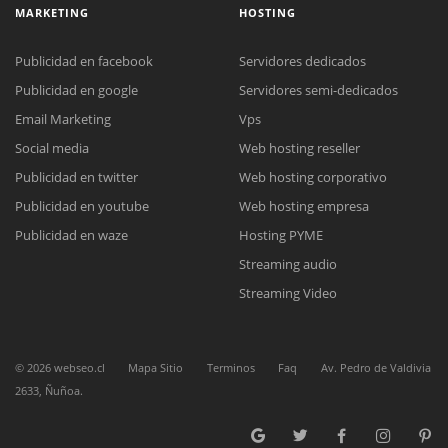
MARKETING
HOSTING
Publicidad en facebook
Servidores dedicados
Publicidad en google
Servidores semi-dedicados
Email Marketing
Vps
Social media
Web hosting reseller
Reunión online
Publicidad en twitter
Web hosting corporativo
Nuestros ejecutivos le enviarán un correo electrónico con el enlace a
Chat Online
Meet para la reunión online.
Publicidad en youtube
Web hosting empresa
Cotización
Todos nuestros ejecutivos están fuera de línea. Complete el formulario
Publicidad en waze
Hosting PYME
para enviarnos un correo electrónico con sus datos personales.
Complete el formulario y nos contactaremos a la brevedad.
Streaming audio
Streaming Video
©
2026
webseo.cl
Mapa Sitio
Terminos
Faq
Av. Pedro de Valdivia
2633, Ñuñoa.