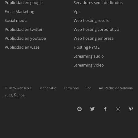
Publicidad en google
Servidores semi-dedicados
Email Marketing
Vps
Reunión online
Social media
Web hosting reseller
Publicidad en twitter
Web hosting corporativo
Nuestros ejecutivos le enviarán un correo electrónico con el enlace a
Chat Online
Meet para la reunión online.
Publicidad en youtube
Web hosting empresa
Cotización
Todos nuestros ejecutivos están fuera de línea. Complete el formulario
Publicidad en waze
Hosting PYME
para enviarnos un correo electrónico con sus datos personales.
Complete el formulario y nos contactaremos a la brevedad.
Streaming audio
Streaming Video
©
2026
webseo.cl
Mapa Sitio
Terminos
Faq
Av. Pedro de Valdivia
2633, Ñuñoa.