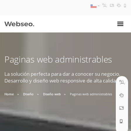
08:30 AM A 17:30 PM
ventas@webseo.cl
Paginas web administrables
09:30 AM A 18:30 PM
soporte@webseo.cl
La solución perfecta para dar a conocer su negocio.
Desarrollo y diseño web responsive de alta calidad.
Home
Diseño
Diseño web
Paginas web administrables
ABRIR TICKET