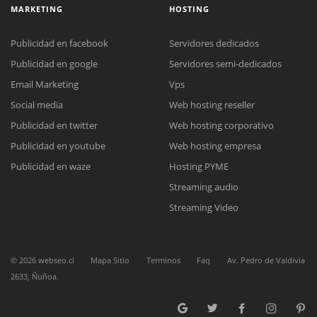
MARKETING
HOSTING
Publicidad en facebook
Servidores dedicados
Publicidad en google
Servidores semi-dedicados
Email Marketing
Vps
Social media
Web hosting reseller
Reunión online
Publicidad en twitter
Web hosting corporativo
Nuestros ejecutivos le enviarán un correo electrónico con el enlace a
Chat Online
Meet para la reunión online.
Publicidad en youtube
Web hosting empresa
Cotización
Todos nuestros ejecutivos están fuera de línea. Complete el formulario
Publicidad en waze
Hosting PYME
para enviarnos un correo electrónico con sus datos personales.
Complete el formulario y nos contactaremos a la brevedad.
Streaming audio
Streaming Video
©
2026
webseo.cl
Mapa Sitio
Terminos
Faq
Av. Pedro de Valdivia
2633, Ñuñoa.