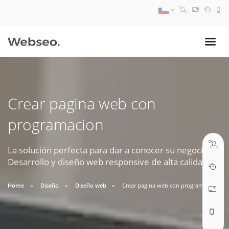
08:30 AM A 17:30 PM
ventas@webseo.cl
Crear pagina web con
09:30 AM A 18:30 PM
programacion
soporte@webseo.cl
La solución perfecta para dar a conocer su negocio.
Desarrollo y diseño web responsive de alta calidad.
ABRIR TICKET
Home
Diseño
Diseño web
Crear pagina web con programacion