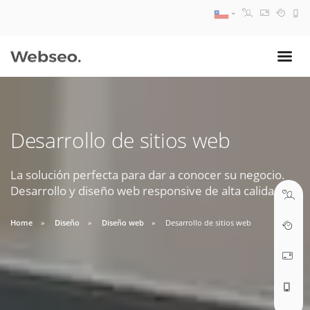
08:30 AM A 17:30 PM
ventas@webseo.cl
Desarrollo de sitios web
09:30 AM A 18:30 PM
soporte@webseo.cl
La solución perfecta para dar a conocer su negocio.
Desarrollo y diseño web responsive de alta calidad.
Home
Diseño
Diseño web
Desarrollo de sitios web
ABRIR TICKET