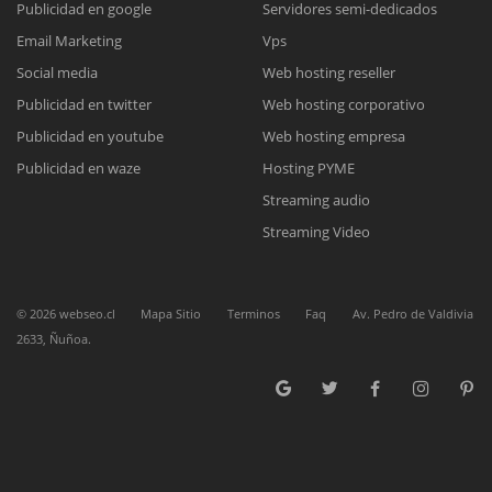
Publicidad en google
Servidores semi-dedicados
Email Marketing
Vps
Reunión online
Social media
Web hosting reseller
Publicidad en twitter
Web hosting corporativo
Nuestros ejecutivos le enviarán un correo electrónico con el enlace a
Chat Online
Meet para la reunión online.
Publicidad en youtube
Web hosting empresa
Cotización
Todos nuestros ejecutivos están fuera de línea. Complete el formulario
Publicidad en waze
Hosting PYME
para enviarnos un correo electrónico con sus datos personales.
Complete el formulario y nos contactaremos a la brevedad.
Streaming audio
Streaming Video
©
2026
webseo.cl
Mapa Sitio
Terminos
Faq
Av. Pedro de Valdivia
2633, Ñuñoa.