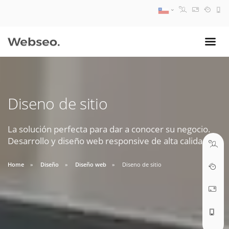
08:30 AM A 17:30 PM
ventas@webseo.cl
Diseno de sitio
09:30 AM A 18:30 PM
soporte@webseo.cl
La solución perfecta para dar a conocer su negocio.
Desarrollo y diseño web responsive de alta calidad.
Home
Diseño
Diseño web
Diseno de sitio
ABRIR TICKET