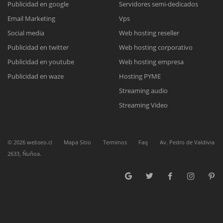
Publicidad en google
Servidores semi-dedicados
Email Marketing
Vps
Reunión online
Social media
Web hosting reseller
Publicidad en twitter
Web hosting corporativo
Nuestros ejecutivos le enviarán un correo electrónico con el enlace a
Chat Online
Meet para la reunión online.
Publicidad en youtube
Web hosting empresa
Cotización
Todos nuestros ejecutivos están fuera de línea. Complete el formulario
Publicidad en waze
Hosting PYME
para enviarnos un correo electrónico con sus datos personales.
Complete el formulario y nos contactaremos a la brevedad.
Streaming audio
Streaming Video
©
2026
webseo.cl
Mapa Sitio
Terminos
Faq
Av. Pedro de Valdivia
2633, Ñuñoa.