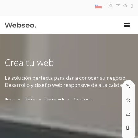
08:30 AM A 17:30 PM
ventas@webseo.cl
Crea tu web
09:30 AM A 18:30 PM
soporte@webseo.cl
La solución perfecta para dar a conocer su negocio.
Desarrollo y diseño web responsive de alta calidad.
Home
Diseño
Diseño web
Crea tu web
ABRIR TICKET