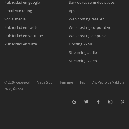
Publicidad en google
Servidores semi-dedicados
Email Marketing
Vps
Reunión online
Social media
Web hosting reseller
Publicidad en twitter
Web hosting corporativo
Nuestros ejecutivos le enviarán un correo electrónico con el enlace a
Chat Online
Meet para la reunión online.
Publicidad en youtube
Web hosting empresa
Cotización
Todos nuestros ejecutivos están fuera de línea. Complete el formulario
Publicidad en waze
Hosting PYME
para enviarnos un correo electrónico con sus datos personales.
Complete el formulario y nos contactaremos a la brevedad.
Streaming audio
Streaming Video
©
2026
webseo.cl
Mapa Sitio
Terminos
Faq
Av. Pedro de Valdivia
2633, Ñuñoa.