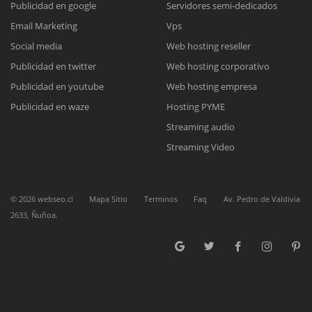
Publicidad en google
Servidores semi-dedicados
Email Marketing
Vps
Reunión online
Social media
Web hosting reseller
Publicidad en twitter
Web hosting corporativo
Nuestros ejecutivos le enviarán un correo electrónico con el enlace a
Chat Online
Meet para la reunión online.
Publicidad en youtube
Web hosting empresa
Cotización
Todos nuestros ejecutivos están fuera de línea. Complete el formulario
Publicidad en waze
Hosting PYME
para enviarnos un correo electrónico con sus datos personales.
Complete el formulario y nos contactaremos a la brevedad.
Streaming audio
Streaming Video
©
2026
webseo.cl
Mapa Sitio
Terminos
Faq
Av. Pedro de Valdivia
2633, Ñuñoa.