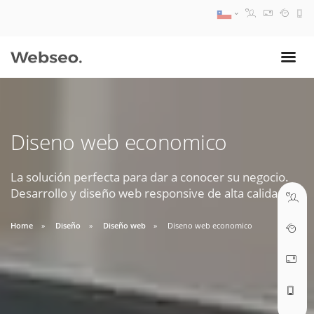
08:30 AM A 17:30 PM
ventas@webseo.cl
Diseno web economico
09:30 AM A 18:30 PM
soporte@webseo.cl
La solución perfecta para dar a conocer su negocio.
Desarrollo y diseño web responsive de alta calidad.
Home
Diseño
Diseño web
Diseno web economico
ABRIR TICKET