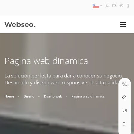
08:30 AM A 17:30 PM
ventas@webseo.cl
Pagina web dinamica
09:30 AM A 18:30 PM
soporte@webseo.cl
La solución perfecta para dar a conocer su negocio.
Desarrollo y diseño web responsive de alta calidad.
Home
Diseño
Diseño web
Pagina web dinamica
ABRIR TICKET