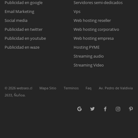
Publicidad en google
Servidores semi-dedicados
Email Marketing
Vps
Reunión online
Social media
Web hosting reseller
Publicidad en twitter
Web hosting corporativo
Nuestros ejecutivos le enviarán un correo electrónico con el enlace a
Chat Online
Meet para la reunión online.
Publicidad en youtube
Web hosting empresa
Cotización
Todos nuestros ejecutivos están fuera de línea. Complete el formulario
Publicidad en waze
Hosting PYME
para enviarnos un correo electrónico con sus datos personales.
Complete el formulario y nos contactaremos a la brevedad.
Streaming audio
Streaming Video
©
2026
webseo.cl
Mapa Sitio
Terminos
Faq
Av. Pedro de Valdivia
2633, Ñuñoa.