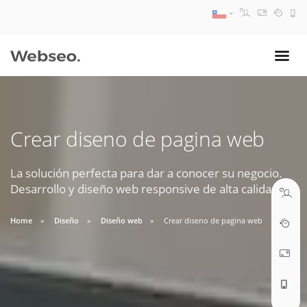
08:30 AM A 17:30 PM
ventas@webseo.cl
Crear diseno de pagina web
09:30 AM A 18:30 PM
soporte@webseo.cl
La solución perfecta para dar a conocer su negocio.
Desarrollo y diseño web responsive de alta calidad.
Home
Diseño
Diseño web
Crear diseno de pagina web
ABRIR TICKET