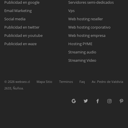
Publicidad en google
Servidores semi-dedicados
Email Marketing
Vps
Reunión online
Social media
Web hosting reseller
Publicidad en twitter
Web hosting corporativo
Nuestros ejecutivos le enviarán un correo electrónico con el enlace a
Chat Online
Meet para la reunión online.
Publicidad en youtube
Web hosting empresa
Cotización
Todos nuestros ejecutivos están fuera de línea. Complete el formulario
Publicidad en waze
Hosting PYME
para enviarnos un correo electrónico con sus datos personales.
Complete el formulario y nos contactaremos a la brevedad.
Streaming audio
Streaming Video
©
2026
webseo.cl
Mapa Sitio
Terminos
Faq
Av. Pedro de Valdivia
2633, Ñuñoa.