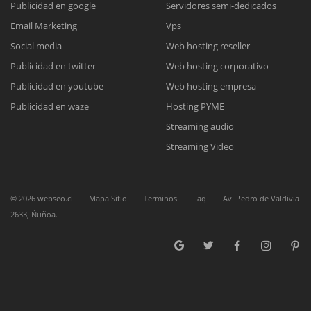
Publicidad en google
Servidores semi-dedicados
Email Marketing
Vps
Reunión online
Social media
Web hosting reseller
Publicidad en twitter
Web hosting corporativo
Nuestros ejecutivos le enviarán un correo electrónico con el enlace a
Chat Online
Meet para la reunión online.
Publicidad en youtube
Web hosting empresa
Cotización
Todos nuestros ejecutivos están fuera de línea. Complete el formulario
Publicidad en waze
Hosting PYME
para enviarnos un correo electrónico con sus datos personales.
Complete el formulario y nos contactaremos a la brevedad.
Streaming audio
Streaming Video
©
2026
webseo.cl
Mapa Sitio
Terminos
Faq
Av. Pedro de Valdivia
2633, Ñuñoa.