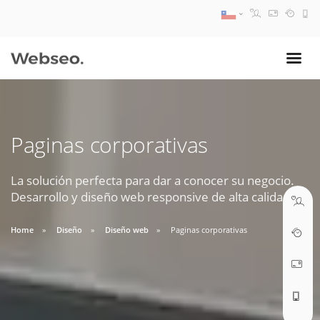
08:30 AM A 17:30 PM
ventas@webseo.cl
Paginas corporativas
09:30 AM A 18:30 PM
soporte@webseo.cl
La solución perfecta para dar a conocer su negocio.
Desarrollo y diseño web responsive de alta calidad.
Home
Diseño
Diseño web
Paginas corporativas
ABRIR TICKET