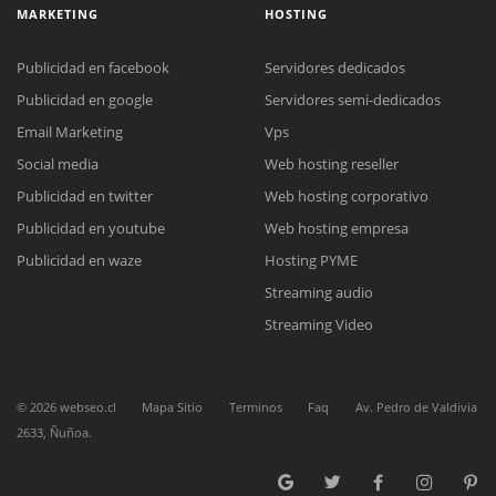
MARKETING
HOSTING
Publicidad en facebook
Servidores dedicados
Publicidad en google
Servidores semi-dedicados
Email Marketing
Vps
Social media
Web hosting reseller
Reunión online
Publicidad en twitter
Web hosting corporativo
Nuestros ejecutivos le enviarán un correo electrónico con el enlace a
Chat Online
Meet para la reunión online.
Publicidad en youtube
Web hosting empresa
Cotización
Todos nuestros ejecutivos están fuera de línea. Complete el formulario
Publicidad en waze
Hosting PYME
para enviarnos un correo electrónico con sus datos personales.
Complete el formulario y nos contactaremos a la brevedad.
Streaming audio
Streaming Video
©
2026
webseo.cl
Mapa Sitio
Terminos
Faq
Av. Pedro de Valdivia
2633, Ñuñoa.