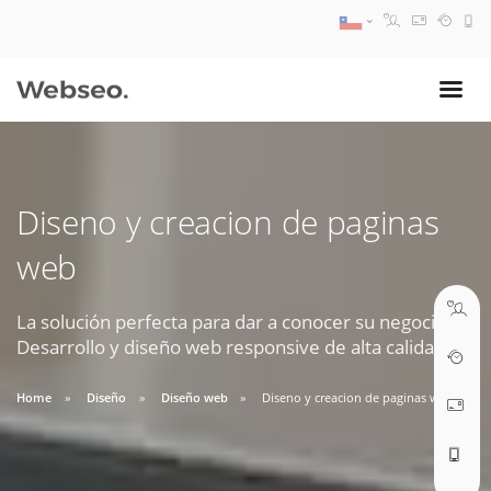
08:30 AM A 17:30 PM
ventas@webseo.cl
Diseno y creacion de paginas
09:30 AM A 18:30 PM
web
soporte@webseo.cl
La solución perfecta para dar a conocer su negocio.
Desarrollo y diseño web responsive de alta calidad.
ABRIR TICKET
Home
Diseño
Diseño web
Diseno y creacion de paginas web