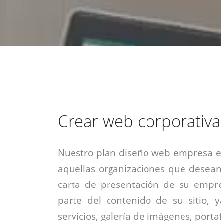
estrategia de
¡COTIZA AQUÍ!
DESDE $15 UF.
HABLAR CON EJECUTIVO
marketing digital.
DESDE $300 UF.
ASESORATE POR UN EXPERTO
Crear web corporativa
Nuestro plan diseño web empresa es
aquellas organizaciones que desean
carta de presentación de su empre
parte del contenido de su sitio, 
servicios, galería de imágenes, portaf