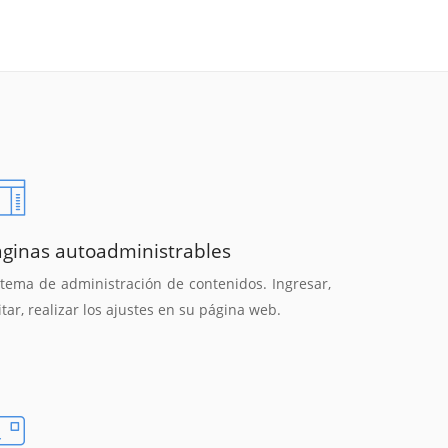
áginas autoadministrables
stema de administración de contenidos. Ingresar,
itar, realizar los ajustes en su página web.
Reunión online
Chat Online
Nuestros ejecutivos le enviarán un correo