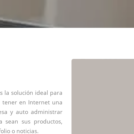
Diseño web mini sitios
Estrategia de marca
Next Cloud
Aplicaciones moviles
Identidad de marca
APP web móviles
Diseño de logo
Integración Webpay Plus
Directrices de la marca
Mantención Web
Redacción de textos
Directrices de voz
Rebranding
Fotografía / Dirección
Diseño infográfico
 la solución ideal para
 tener en Internet una
sa y auto administrar
ya sean sus productos,
olio o noticias.