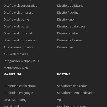
Diseño web corporativo
Diseño publicitario
Diseño web empresa
Diseño Packing
Diseño web pyme
Diseño logo
Diseño web portal
Diseño de catálogos
Diseño web intranet
Diseño tarjetas
Diseño web mini sitios
Diseño de folletos
Aplicaciones moviles
Diseño flyer
APP web móviles
Integración Webpay Plus
Mantención Web
MARKETING
HOSTING
Publicidad en facebook
Servidores dedicados
Reunión online
Publicidad en google
Servidores semi-dedicados
Nuestros ejecutivos le enviarán un correo electrónico con el enlace a
Chat Online
Email Marketing
Vps
Meet para la reunión online.
Cotización
Social media
Web hosting reseller