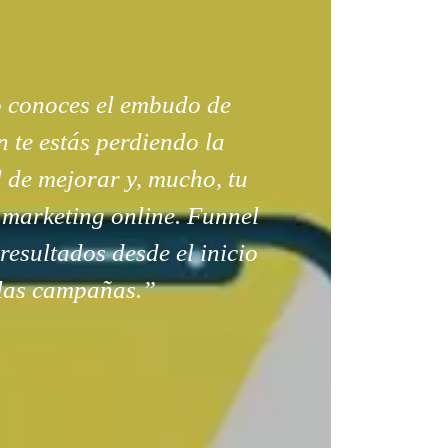
o conoces el embudo de
 te estás perdiendo la
 de mejorar y, mucho, tu
 marketing online. Funnel
 resultados desde el inicio
las campañas.”