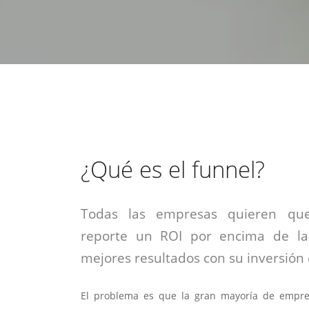
estrategia de
¡COTIZA AQUÍ!
DESDE $15 UF.
HABLAR CON EJECUTIVO
marketing digital.
DESDE $300 UF.
ASESORATE POR UN EXPERTO
¿Qué es el funnel?
Todas las empresas quieren que
reporte un ROI por encima de la
mejores resultados con su inversión e
El problema es que la gran mayoría de empr