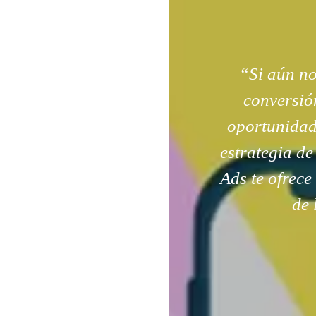
“Si aún n
conversión
oportunidad
estrategia de
Ads te ofrece
de 