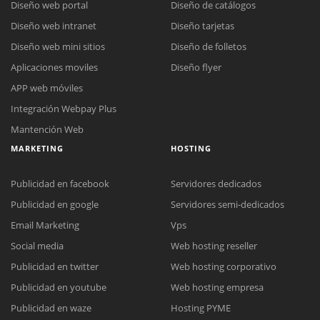
Diseño web portal
Diseño de catálogos
Diseño web intranet
Diseño tarjetas
Diseño web mini sitios
Diseño de folletos
Aplicaciones moviles
Diseño flyer
APP web móviles
Integración Webpay Plus
Mantención Web
MARKETING
HOSTING
Publicidad en facebook
Servidores dedicados
Publicidad en google
Servidores semi-dedicados
Reunión online
Email Marketing
Vps
Nuestros ejecutivos le enviarán un correo electrónico con el enlace a
Social media
Web hosting reseller
Chat Online
Meet para la reunión online.
Cotización
Publicidad en twitter
Web hosting corporativo
Todos nuestros ejecutivos están fuera de línea. Complete el formulario
Publicidad en youtube
Web hosting empresa
para enviarnos un correo electrónico con sus datos personales.
Complete el formulario y nos contactaremos a la brevedad.
Publicidad en waze
Hosting PYME