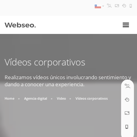
08:30 AM A 17:30 PM
ventas@webseo.cl
Vídeos corporativos
09:30 AM A 18:30 PM
soporte@webseo.cl
Realizamos vídeos únicos involucrando sentimiento y
dando a conocer una experiencia.
Home
Agencia digital
Video
Vídeos corporativos
ABRIR TICKET