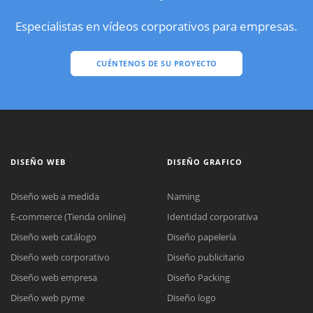
Especialistas en vídeos corporativos para empresas.
CUÉNTENOS DE SU PROYECTO
DISEÑO WEB
DISEÑO GRAFICO
Diseño web a medida
Naming
E-commerce (Tienda online)
Identidad corporativa
Diseño web catálogo
Diseño papelería
Diseño web corporativo
Diseño publicitario
Diseño web empresa
Diseño Packing
Diseño web pyme
Diseño logo