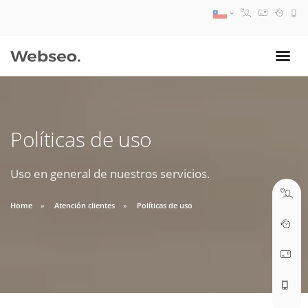
08:30 AM A 17:30 PM
ventas@webseo.cl
Políticas de uso
09:30 AM A 18:30 PM
soporte@webseo.cl
Uso en general de nuestros servicios.
Home
Atención clientes
Políticas de uso
ABRIR TICKET