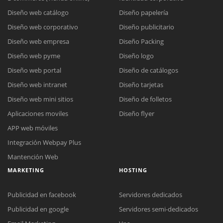
Diseño web catálogo
Diseño papelería
Diseño web corporativo
Diseño publicitario
Diseño web empresa
Diseño Packing
Diseño web pyme
Diseño logo
Diseño web portal
Diseño de catálogos
Diseño web intranet
Diseño tarjetas
Diseño web mini sitios
Diseño de folletos
Aplicaciones moviles
Diseño flyer
APP web móviles
Integración Webpay Plus
Mantención Web
MARKETING
HOSTING
Publicidad en facebook
Servidores dedicados
Publicidad en google
Servidores semi-dedicados
Reunión online