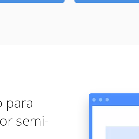
 para
dor semi-