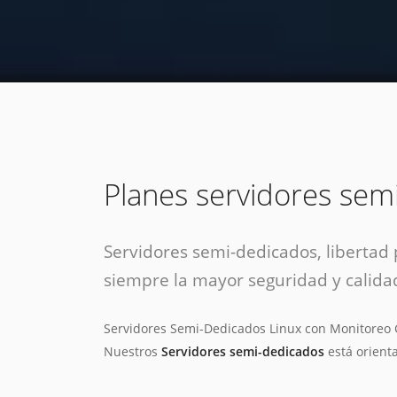
estrategia de
¡COTIZA AQUÍ!
DESDE $15 UF.
HABLAR CON EJECUTIVO
marketing digital.
DESDE $300 UF.
ASESORATE POR UN EXPERTO
Planes servidores sem
Servidores semi-dedicados, libertad
siempre la mayor seguridad y calida
Servidores Semi-Dedicados Linux con Monitoreo G
Nuestros
Servidores semi-dedicados
está orient