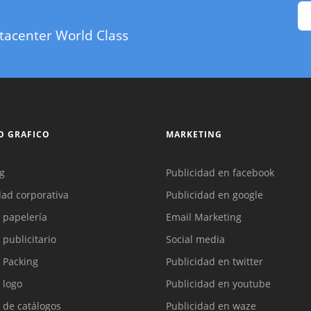
tacenter World Class
O GRAFICO
MARKETING
g
Publicidad en facebook
dad corporativa
Publicidad en google
 papelería
Email Marketing
 publicitario
Social media
 Packing
Publicidad en twitter
 logo
Publicidad en youtube
 de catálogos
Publicidad en waze