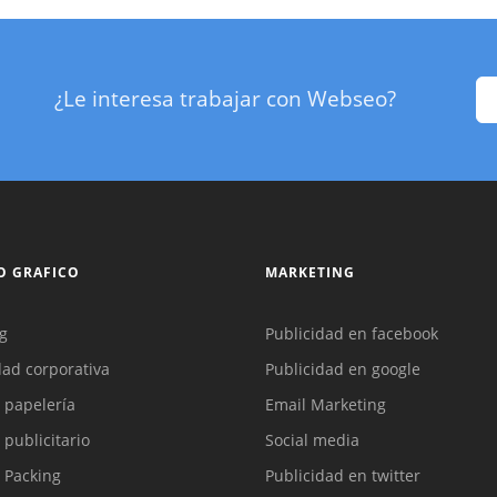
¿Le interesa trabajar con Webseo?
O GRAFICO
MARKETING
g
Publicidad en facebook
dad corporativa
Publicidad en google
 papelería
Email Marketing
 publicitario
Social media
 Packing
Publicidad en twitter