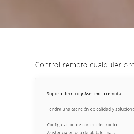
estrategia de
¡COTIZA AQUÍ!
DESDE $15 UF.
HABLAR CON EJECUTIVO
marketing digital.
DESDE $300 UF.
ASESORATE POR UN EXPERTO
Control remoto cualquier or
Soporte técnico y Asistencia remota
Tendra una atención de calidad y solucion
Configuracion de correo electronico.
Asistencia en uso de plataformas.