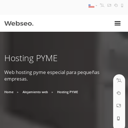
08:30 AM A 17:30 PM
ventas@webseo.cl
Hosting PYME
09:30 AM A 18:30 PM
soporte@webseo.cl
Web hosting pyme especial para pequeñas
empresas.
Home
Alojamiento web
Hosting PYME
ABRIR TICKET