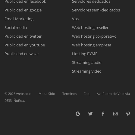
Publicidad en facebook
Servidores dedicados
Publicidad en google
Servidores semi-dedicados
Email Marketing
Vps
Social media
Web hosting reseller
Reunión online
Publicidad en twitter
Web hosting corporativo
Nuestros ejecutivos le enviarán un correo electrónico con el enlace a
Publicidad en youtube
Web hosting empresa
Chat Online
Meet para la reunión online.
Cotización
Publicidad en waze
Hosting PYME
Todos nuestros ejecutivos están fuera de línea. Complete el formulario
Streaming audio
para enviarnos un correo electrónico con sus datos personales.
Complete el formulario y nos contactaremos a la brevedad.
Streaming Video
©
2026
webseo.cl
Mapa Sitio
Terminos
Faq
Av. Pedro de Valdivia
2633, Ñuñoa.