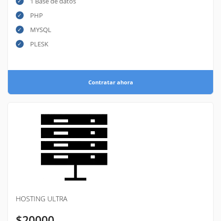
1 Base de datos
PHP
MYSQL
PLESK
Contratar ahora
HOSTING ULTRA
$20000