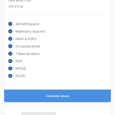
Valor anual + IVA.
USD $16.42
400 MB Espacio
Webmail y Soporte
IMAP & POP3
3 Cuentas Email
1 Base de datos
PHP
MYSQL
PLESK
Contratar ahora