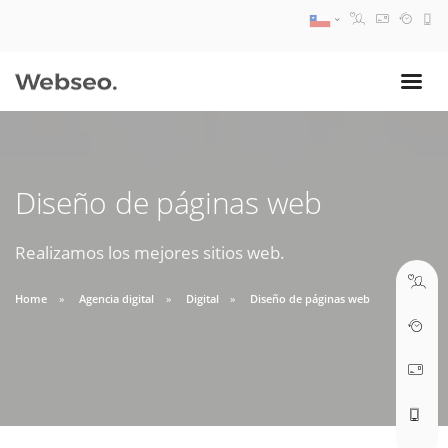
08:30 AM A 17:30 PM
ventas@webseo.cl
Diseño de páginas web
09:30 AM A 18:30 PM
soporte@webseo.cl
Realizamos los mejores sitios web.
Home
Agencia digital
Digital
Diseño de páginas web
ABRIR TICKET