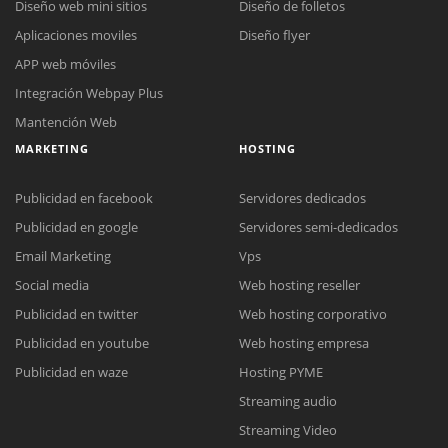
Diseño web mini sitios
Diseño de folletos
Aplicaciones moviles
Diseño flyer
APP web móviles
Integración Webpay Plus
Mantención Web
MARKETING
HOSTING
Publicidad en facebook
Servidores dedicados
Publicidad en google
Servidores semi-dedicados
Email Marketing
Vps
Reunión online
Social media
Web hosting reseller
Nuestros ejecutivos le enviarán un correo electrónico con el enlace a
Chat Online
Publicidad en twitter
Web hosting corporativo
Meet para la reunión online.
Cotización
Publicidad en youtube
Web hosting empresa
Todos nuestros ejecutivos están fuera de línea. Complete el formulario
para enviarnos un correo electrónico con sus datos personales.
Complete el formulario y nos contactaremos a la brevedad.
Publicidad en waze
Hosting PYME
Streaming audio
Streaming Video