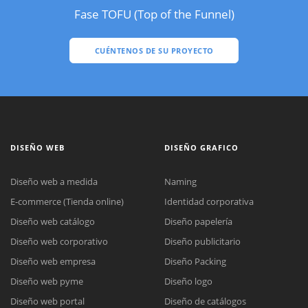
Fase TOFU (Top of the Funnel)
CUÉNTENOS DE SU PROYECTO
DISEÑO WEB
DISEÑO GRAFICO
Diseño web a medida
Naming
E-commerce (Tienda online)
Identidad corporativa
Diseño web catálogo
Diseño papelería
Diseño web corporativo
Diseño publicitario
Diseño web empresa
Diseño Packing
Diseño web pyme
Diseño logo
Diseño web portal
Diseño de catálogos