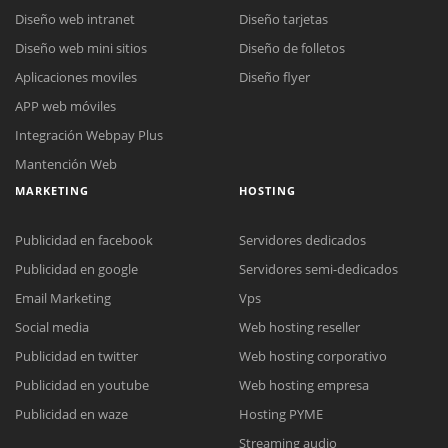
Diseño web intranet
Diseño tarjetas
Diseño web mini sitios
Diseño de folletos
Aplicaciones moviles
Diseño flyer
APP web móviles
Integración Webpay Plus
Mantención Web
MARKETING
HOSTING
Publicidad en facebook
Servidores dedicados
Publicidad en google
Servidores semi-dedicados
Email Marketing
Vps
Reunión online
Social media
Web hosting reseller
Nuestros ejecutivos le enviarán un correo electrónico con el enlace a
Publicidad en twitter
Web hosting corporativo
Chat Online
Meet para la reunión online.
Cotización
Publicidad en youtube
Web hosting empresa
Todos nuestros ejecutivos están fuera de línea. Complete el formulario
Publicidad en waze
Hosting PYME
para enviarnos un correo electrónico con sus datos personales.
Complete el formulario y nos contactaremos a la brevedad.
Streaming audio