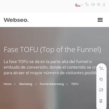
08:30 AM A 17:30 PM
ventas@webseo.cl
Fase TOFU (Top of the Funnel)
09:30 AM A 18:30 PM
soporte@webseo.cl
La fase TOFU se da en la parte alta del funnel o
embudo de conversión, donde el contenido se crea
para atraer el mayor número de visitantes posibles
Home
Marketing
Funnel Advertising
TOFU
ABRIR TICKET