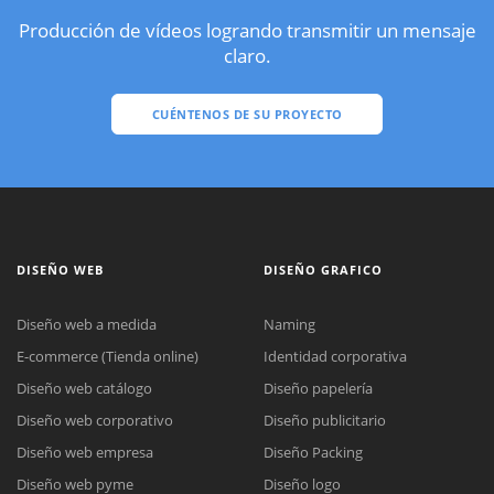
Producción de vídeos logrando transmitir un mensaje
claro.
CUÉNTENOS DE SU PROYECTO
DISEÑO WEB
DISEÑO GRAFICO
Diseño web a medida
Naming
E-commerce (Tienda online)
Identidad corporativa
Diseño web catálogo
Diseño papelería
Diseño web corporativo
Diseño publicitario
Diseño web empresa
Diseño Packing
Diseño web pyme
Diseño logo