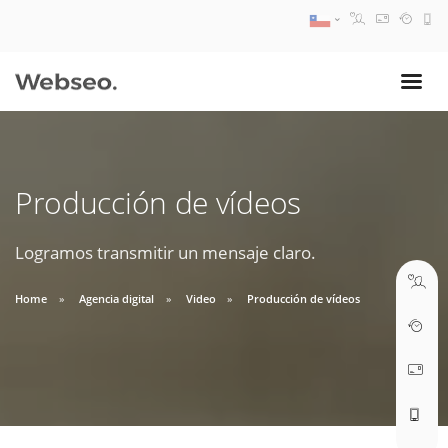
08:30 AM A 17:30 PM
ventas@webseo.cl
Producción de vídeos
09:30 AM A 18:30 PM
soporte@webseo.cl
Logramos transmitir un mensaje claro.
Home
Agencia digital
Video
Producción de vídeos
ABRIR TICKET