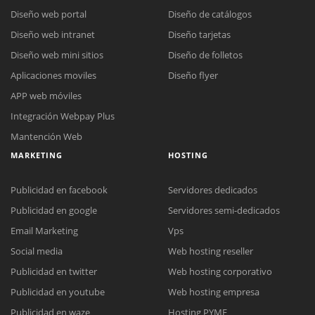
Diseño web portal
Diseño de catálogos
Diseño web intranet
Diseño tarjetas
Diseño web mini sitios
Diseño de folletos
Aplicaciones moviles
Diseño flyer
APP web móviles
Integración Webpay Plus
Mantención Web
MARKETING
HOSTING
Publicidad en facebook
Servidores dedicados
Publicidad en google
Servidores semi-dedicados
Reunión online
Email Marketing
Vps
Nuestros ejecutivos le enviarán un correo electrónico con el enlace a
Social media
Web hosting reseller
Chat Online
Meet para la reunión online.
Cotización
Publicidad en twitter
Web hosting corporativo
Todos nuestros ejecutivos están fuera de línea. Complete el formulario
Publicidad en youtube
Web hosting empresa
para enviarnos un correo electrónico con sus datos personales.
Complete el formulario y nos contactaremos a la brevedad.
Publicidad en waze
Hosting PYME