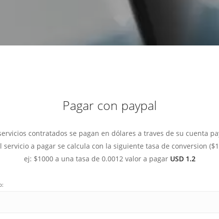
Diseño web mini sitios
Estrategia de marca
Next Cloud
Aplicaciones moviles
Identidad de marca
APP web móviles
Diseño de logo
Integración Webpay Plus
Directrices de la marca
Mantención Web
Redacción de textos
Directrices de voz
Rebranding
Pagar con paypal
Fotografía / Dirección
Diseño infográfico
servicios contratados se pagan en dólares a traves de su cuenta pa
 servicio a pagar se calcula con la siguiente tasa de conversion ($1
ej: $1000 a una tasa de 0.0012 valor a pagar
USD 1.2
o: