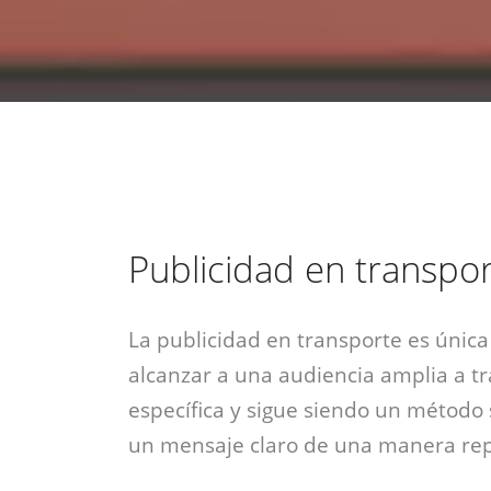
estrategia de
¡COTIZA AQUÍ!
DESDE $15 UF.
HABLAR CON EJECUTIVO
marketing digital.
DESDE $300 UF.
ASESORATE POR UN EXPERTO
Publicidad en transpo
La publicidad en transporte es únic
alcanzar a una audiencia amplia a t
específica y sigue siendo un método 
un mensaje claro de una manera repe