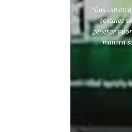
“Las estrateg
sociales s
generar opor
manera se