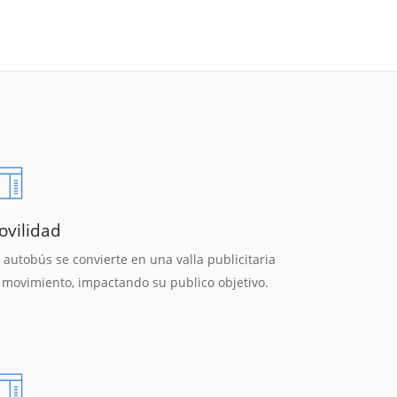
ovilidad
 autobús se convierte en una valla publicitaria
 movimiento, impactando su publico objetivo.
Reunión online
Chat Online
Nuestros ejecutivos le enviarán un correo