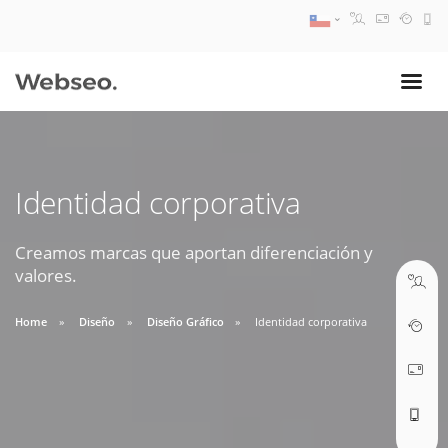
08:30 AM A 17:30 PM
ventas@webseo.cl
Identidad corporativa
09:30 AM A 18:30 PM
soporte@webseo.cl
Creamos marcas que aportan diferenciación y
valores.
Home
Diseño
Diseño Gráfico
Identidad corporativa
ABRIR TICKET