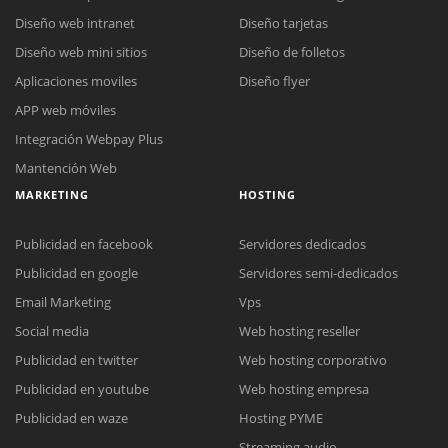
Diseño web intranet
Diseño tarjetas
Diseño web mini sitios
Diseño de folletos
Aplicaciones moviles
Diseño flyer
APP web móviles
Integración Webpay Plus
Mantención Web
MARKETING
HOSTING
Publicidad en facebook
Servidores dedicados
Publicidad en google
Servidores semi-dedicados
Email Marketing
Vps
Reunión online
Social media
Web hosting reseller
Nuestros ejecutivos le enviarán un correo electrónico con el enlace a
Chat Online
Publicidad en twitter
Web hosting corporativo
Meet para la reunión online.
Cotización
Publicidad en youtube
Web hosting empresa
Todos nuestros ejecutivos están fuera de línea. Complete el formulario
para enviarnos un correo electrónico con sus datos personales.
Complete el formulario y nos contactaremos a la brevedad.
Publicidad en waze
Hosting PYME
Streaming audio