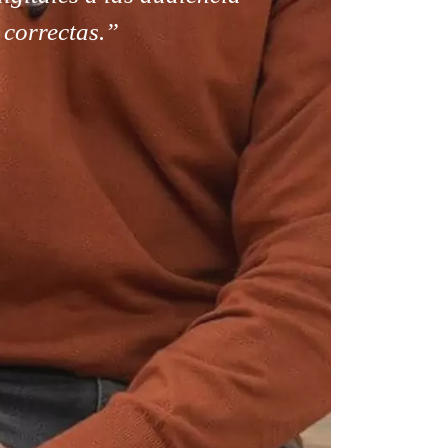
correctas.”
Reunión online
Chat Online
Nuestros ejecutivos le enviarán un correo