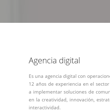
estrategia de
¡COTIZA AQUÍ!
DESDE $15 UF.
HABLAR CON EJECUTIVO
marketing digital.
DESDE $300 UF.
ASESORATE POR UN EXPERTO
Agencia digital
Es una agencia digital con operacion
12 años de experiencia en el sector
a implementar soluciones de comuni
en la creatividad, innovación, estrat
interactividad.