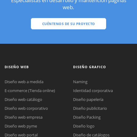
Especialistas en desarrollo y mantención páginas
web.
CUÉNTENOS DE SU PROYECTO
DISEÑO WEB
DISEÑO GRAFICO
Diseño web a medida
Naming
E-commerce (Tienda online)
Identidad corporativa
Diseño web catálogo
Diseño papelería
Diseño web corporativo
Diseño publicitario
Diseño web empresa
Diseño Packing
Diseño web pyme
Diseño logo
Diseño web portal
Diseño de catálogos