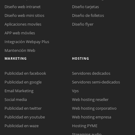
Diseño web intranet
Diseño tarjetas
Diseño web mini sitios
Diseño de folletos
Aplicaciones moviles
Diseño flyer
APP web móviles
Integración Webpay Plus
Mantención Web
MARKETING
HOSTING
Publicidad en facebook
Servidores dedicados
Publicidad en google
Servidores semi-dedicados
Email Marketing
Vps
Reunión online
Social media
Web hosting reseller
Nuestros ejecutivos le enviarán un correo electrónico con el enlace a
Chat Online
Publicidad en twitter
Web hosting corporativo
Meet para la reunión online.
Cotización
Publicidad en youtube
Web hosting empresa
Todos nuestros ejecutivos están fuera de línea. Complete el formulario
para enviarnos un correo electrónico con sus datos personales.
Complete el formulario y nos contactaremos a la brevedad.
Publicidad en waze
Hosting PYME
Streaming audio