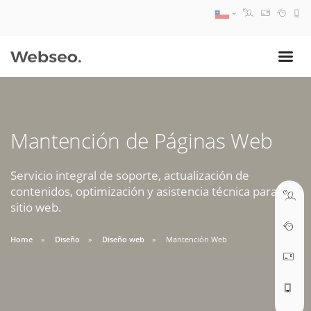
08:30 AM A 17:30 PM
ventas@webseo.cl
Mantención de Páginas Web
09:30 AM A 18:30 PM
soporte@webseo.cl
Servicio integral de soporte, actualización de
contenidos, optimización y asistencia técnica para tu
sitio web.
Home
Diseño
Diseño web
Mantención Web
ABRIR TICKET