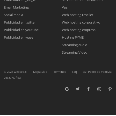
Reunión online
Email Marketing
Vps
Nuestros ejecutivos le enviarán un correo electrónico con el enlace a
Chat Online
Social media
Web hosting reseller
Meet para la reunión online.
Cotización
Publicidad en twitter
Web hosting corporativo
Todos nuestros ejecutivos están fuera de línea. Complete el formulario
Publicidad en youtube
Web hosting empresa
para enviarnos un correo electrónico con sus datos personales.
Complete el formulario y nos contactaremos a la brevedad.
Publicidad en waze
Hosting PYME
Streaming audio
Streaming Video
©
2026
webseo.cl
Mapa Sitio
Terminos
Faq
Av. Pedro de Valdivia
2633, Ñuñoa.
ENVIAR
ENVIAR
ENVIAR