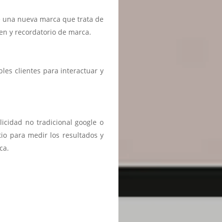
e una nueva marca que trata de
en y recordatorio de marca.
es clientes para interactuar y
licidad no tradicional google o
tio para medir los resultados y
ca.