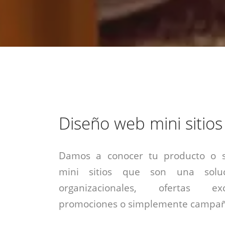
estrategia de
¡COTIZA AQUÍ!
DESDE $15 UF.
HABLAR CON EJECUTIVO
marketing digital.
DESDE $300 UF.
ASESORATE POR UN EXPERTO
Diseño web mini sitios
Damos a conocer tu producto o se
mini sitios que son una solu
organizacionales, ofertas exc
promociones o simplemente campañ