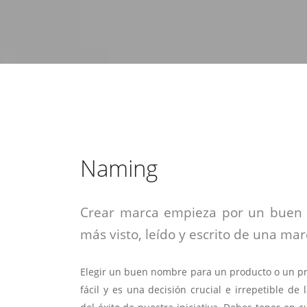
estrategia de
¡COTIZA AQUÍ!
DESDE $15 UF.
HABLAR CON EJECUTIVO
marketing digital.
DESDE $300 UF.
ASESORATE POR UN EXPERTO
Naming
Crear marca empieza por un buen 
más visto, leído y escrito de una mar
Elegir un buen nombre para un producto o un pr
fácil y es una decisión crucial e irrepetible d