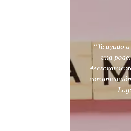
“Te ayudo a
una poder
Asesoramiento
comunicación.
Logo