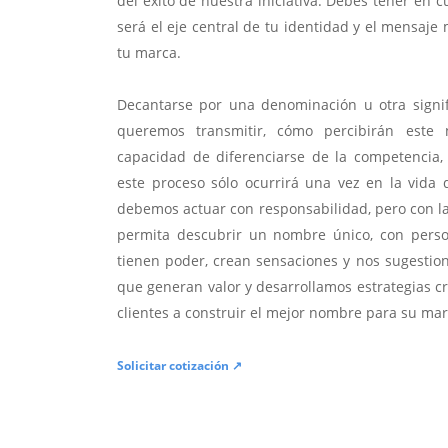
del éxito de nuestra iniciativa. Debes tener en 
será el eje central de tu identidad y el mensaje 
tu marca.
Decantarse por una denominación u otra signif
queremos transmitir, cómo percibirán este 
capacidad de diferenciarse de la competencia,
este proceso sólo ocurrirá una vez en la vida 
debemos actuar con responsabilidad, pero con la
permita descubrir un nombre único, con person
tienen poder, crean sensaciones y nos sugesti
que generan valor y desarrollamos estrategias c
clientes a construir el mejor nombre para su mar
Solicitar cotización ↗