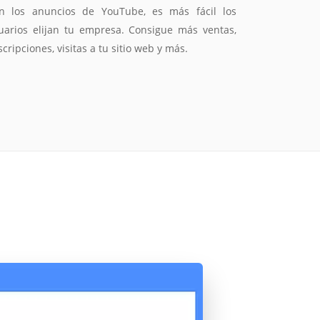
Cotización
electrónico con el enlace a Meet para la
n los anuncios de YouTube, es más fácil los
Todos nuestros ejecutivos están fuera de línea.
reunión online.
uarios elijan tu empresa. Consigue más ventas,
Complete el formulario y nos contactaremos a
Complete el formulario para enviarnos un
scripciones, visitas a tu sitio web y más.
correo electrónico con sus datos personales.
la brevedad.
ENVIAR
ENVIAR
ENVIAR