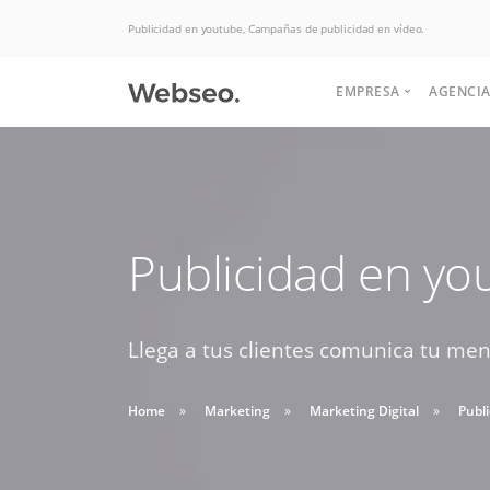
Publicidad en youtube, Campañas de publicidad en vídeo.
EMPRESA
AGENCIA
Quiénes somos
Historia
Somos expertos
Publicidad en yo
Terminos y condi
Potenciamos tu
Politicas de uso
en Hosting, las
negocio para
aumentar las ventas.
Llega a tus clientes comunica tu me
mejores ofertas
Soluciones de desarrollo,
Buscas apoyo
del mercado.
diseño web y interfaz
Home
Marketing
Marketing Digital
Publ
HABLAR CON EJECUTIVO
para crear tu
graficas.
DESDE $2 UF.