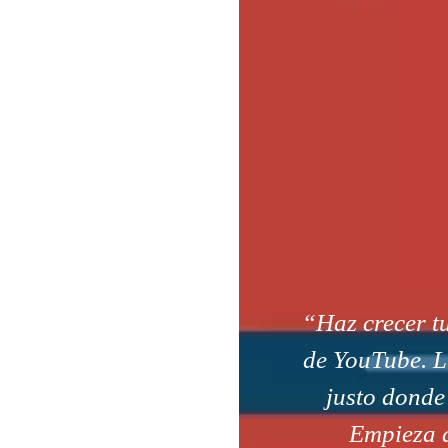
“Haz crecer t
de YouTube. Ll
justo donde
Empieza 