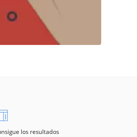
Reunión online
Chat Online
nsigue los resultados
Nuestros ejecutivos le enviarán un correo