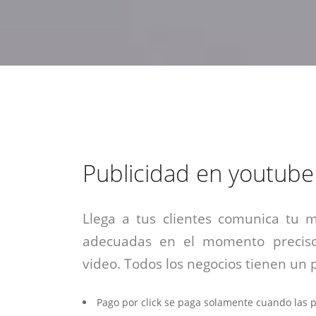
estrategia de
¡COTIZA AQUÍ!
DESDE $15 UF.
HABLAR CON EJECUTIVO
marketing digital.
DESDE $300 UF.
ASESORATE POR UN EXPERTO
Publicidad en youtube
Llega a tus clientes comunica tu 
adecuadas en el momento preciso
video. Todos los negocios tienen un
Pago por click se paga solamente cuando las 