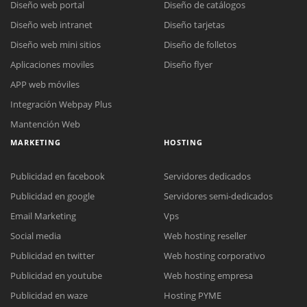
Diseño web portal
Diseño de catálogos
Diseño web intranet
Diseño tarjetas
Diseño web mini sitios
Diseño de folletos
Aplicaciones moviles
Diseño flyer
APP web móviles
Integración Webpay Plus
Mantención Web
MARKETING
HOSTING
Publicidad en facebook
Servidores dedicados
Publicidad en google
Servidores semi-dedicados
Reunión online
Email Marketing
Vps
Nuestros ejecutivos le enviarán un correo electrónico con el enlace a
Social media
Web hosting reseller
Chat Online
Meet para la reunión online.
Cotización
Publicidad en twitter
Web hosting corporativo
Todos nuestros ejecutivos están fuera de línea. Complete el formulario
Publicidad en youtube
Web hosting empresa
para enviarnos un correo electrónico con sus datos personales.
Complete el formulario y nos contactaremos a la brevedad.
Publicidad en waze
Hosting PYME