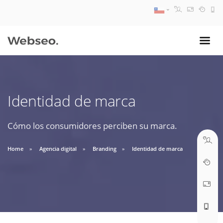
08:30 AM A 17:30 PM
ventas@webseo.cl
Identidad de marca
09:30 AM A 18:30 PM
soporte@webseo.cl
Cómo los consumidores perciben su marca.
Home
Agencia digital
Branding
Identidad de marca
ABRIR TICKET