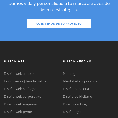
Damos vida y personalidad a tu marca a través de
diseño estratégico.
CUÉNTENOS DE SU PROYECTO
DISEÑO WEB
DISEÑO GRAFICO
Diseño web a medida
Naming
E-commerce (Tienda online)
Identidad corporativa
Diseño web catálogo
Diseño papelería
Diseño web corporativo
Diseño publicitario
Diseño web empresa
Diseño Packing
Diseño web pyme
Diseño logo