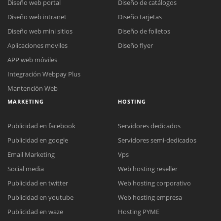
Diseño web portal
Diseño de catálogos
Diseño web intranet
Diseño tarjetas
Diseño web mini sitios
Diseño de folletos
Aplicaciones moviles
Diseño flyer
APP web móviles
Integración Webpay Plus
Mantención Web
MARKETING
HOSTING
Publicidad en facebook
Servidores dedicados
Publicidad en google
Servidores semi-dedicados
Email Marketing
Vps
Reunión online
Social media
Web hosting reseller
Nuestros ejecutivos le enviarán un correo electrónico con el enlace a
Chat Online
Publicidad en twitter
Web hosting corporativo
Meet para la reunión online.
Cotización
Publicidad en youtube
Web hosting empresa
Todos nuestros ejecutivos están fuera de línea. Complete el formulario
para enviarnos un correo electrónico con sus datos personales.
Complete el formulario y nos contactaremos a la brevedad.
Publicidad en waze
Hosting PYME