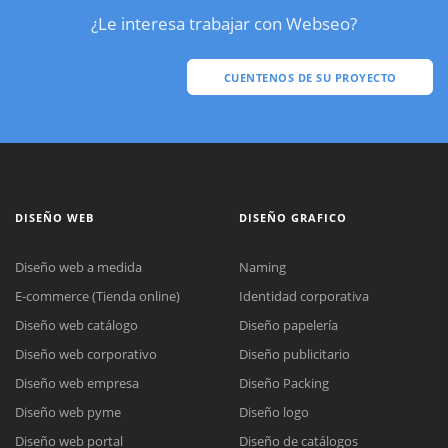
¿Le interesa trabajar con Webseo?
CUENTENOS DE SU PROYECTO
DISEÑO WEB
DISEÑO GRAFICO
Diseño web a medida
Naming
E-commerce (Tienda online)
Identidad corporativa
Diseño web catálogo
Diseño papelería
Diseño web corporativo
Diseño publicitario
Diseño web empresa
Diseño Packing
Diseño web pyme
Diseño logo
Diseño web portal
Diseño de catálogos