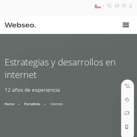
08:30 AM A 17:30 PM
ventas@webseo.cl
Estrategias y desarrollos en
09:30 AM A 18:30 PM
internet
soporte@webseo.cl
12 años de experiencia
Home
Portafolio
Clientes
ABRIR TICKET