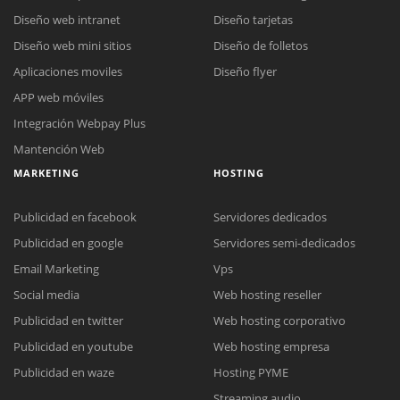
Diseño web intranet
Diseño tarjetas
Diseño web mini sitios
Diseño de folletos
Aplicaciones moviles
Diseño flyer
APP web móviles
Integración Webpay Plus
Mantención Web
Reunión online
MARKETING
HOSTING
Nuestros ejecutivos le enviarán un correo electrónico con el enlace a
Chat Online
Meet para la reunión online.
Cotización
Publicidad en facebook
Servidores dedicados
Todos nuestros ejecutivos están fuera de línea. Complete el formulario
Publicidad en google
Servidores semi-dedicados
para enviarnos un correo electrónico con sus datos personales.
Complete el formulario y nos contactaremos a la brevedad.
Email Marketing
Vps
Social media
Web hosting reseller
Publicidad en twitter
Web hosting corporativo
Publicidad en youtube
Web hosting empresa
Publicidad en waze
Hosting PYME
Streaming audio