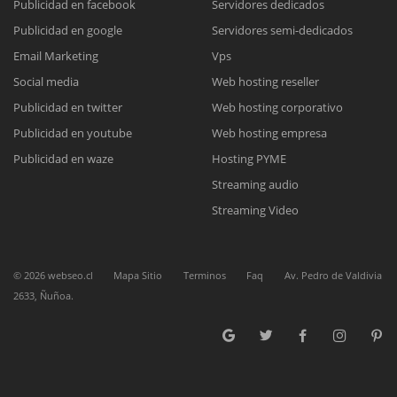
Publicidad en facebook
Servidores dedicados
Publicidad en google
Servidores semi-dedicados
Email Marketing
Vps
Reunión online
Social media
Web hosting reseller
Nuestros ejecutivos le enviarán un correo electrónico con el enlace a
Chat Online
Publicidad en twitter
Web hosting corporativo
Meet para la reunión online.
Cotización
Publicidad en youtube
Web hosting empresa
Todos nuestros ejecutivos están fuera de línea. Complete el formulario
Publicidad en waze
Hosting PYME
para enviarnos un correo electrónico con sus datos personales.
Complete el formulario y nos contactaremos a la brevedad.
Streaming audio
Streaming Video
©
2026
webseo.cl
Mapa Sitio
Terminos
Faq
Av. Pedro de Valdivia
2633, Ñuñoa.