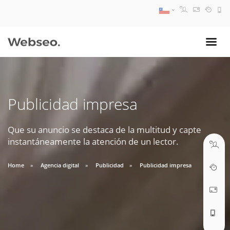
08:30 AM A 17:30 PM
ventas@webseo.cl
Publicidad impresa
09:30 AM A 18:30 PM
soporte@webseo.cl
Que su anuncio se destaca de la multitud y capte
instantáneamente la atención de un lector.
Home
Agencia digital
Publicidad
Publicidad impresa
ABRIR TICKET