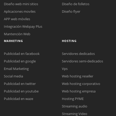
Diseño web mini sitios
Diseño de folletos
Aplicaciones moviles
Diseño flyer
APP web móviles
Integración Webpay Plus
Mantención Web
MARKETING
HOSTING
Publicidad en facebook
Servidores dedicados
Publicidad en google
Servidores semi-dedicados
Email Marketing
Vps
Reunión online
Social media
Web hosting reseller
Nuestros ejecutivos le enviarán un correo electrónico con el enlace a
Chat Online
Publicidad en twitter
Web hosting corporativo
Meet para la reunión online.
Cotización
Publicidad en youtube
Web hosting empresa
Todos nuestros ejecutivos están fuera de línea. Complete el formulario
para enviarnos un correo electrónico con sus datos personales.
Complete el formulario y nos contactaremos a la brevedad.
Publicidad en waze
Hosting PYME
Streaming audio
Streaming Video