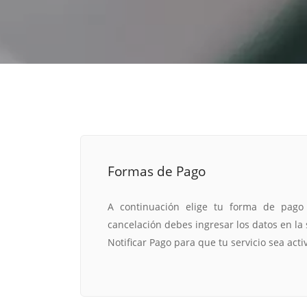
estrategia de
¡COTIZA AQUÍ!
DESDE $15 UF.
HABLAR CON EJECUTIVO
marketing digital.
DESDE $300 UF.
ASESORATE POR UN EXPERTO
Formas de Pago
A continuación elige tu forma de pago
cancelación debes ingresar los datos en la 
Notificar Pago para que tu servicio sea acti