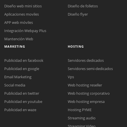
Diseño web mini sitios
Diseño de folletos
Aplicaciones moviles
Diseño flyer
APP web móviles
Integración Webpay Plus
Mantención Web
MARKETING
HOSTING
Publicidad en facebook
Servidores dedicados
Publicidad en google
Servidores semi-dedicados
Reunión online
Email Marketing
Vps
Nuestros ejecutivos le enviarán un correo electrónico con el enlace a
Social media
Web hosting reseller
Chat Online
Meet para la reunión online.
Cotización
Publicidad en twitter
Web hosting corporativo
Todos nuestros ejecutivos están fuera de línea. Complete el formulario
Publicidad en youtube
Web hosting empresa
para enviarnos un correo electrónico con sus datos personales.
Complete el formulario y nos contactaremos a la brevedad.
Publicidad en waze
Hosting PYME
Streaming audio
Streaming Video