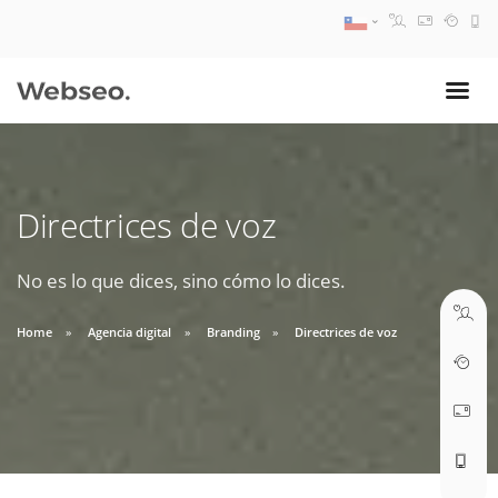
08:30 AM A 17:30 PM
ventas@webseo.cl
Directrices de voz
09:30 AM A 18:30 PM
soporte@webseo.cl
No es lo que dices, sino cómo lo dices.
Home
Agencia digital
Branding
Directrices de voz
ABRIR TICKET