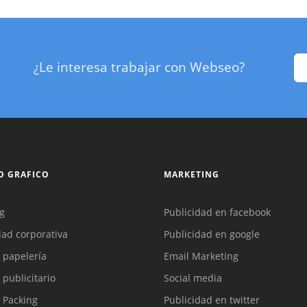
¿Le interesa trabajar con Webseo?
O GRAFICO
MARKETING
g
Publicidad en facebook
dad corporativa
Publicidad en google
 papelería
Email Marketing
 publicitario
Social media
 Packing
Publicidad en twitter