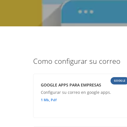
estrategia de
¡COTIZA AQUÍ!
DESDE $15 UF.
HABLAR CON EJECUTIVO
marketing digital.
DESDE $300 UF.
ASESORATE POR UN EXPERTO
Como configurar su correo
GOOGLE
GOOGLE APPS PARA EMPRESAS
Configurar su correo en google apps.
1 Mb, Pdf