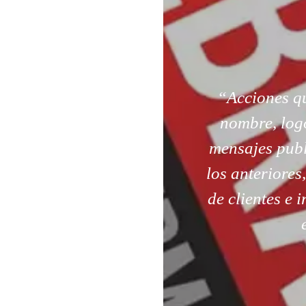
“Acciones q
nombre, logo
mensajes publ
los anteriores
de clientes e 