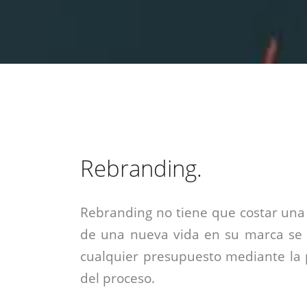
estrategia de
¡COTIZA AQUÍ!
DESDE $15 UF.
HABLAR CON EJECUTIVO
marketing digital.
DESDE $300 UF.
ASESORATE POR UN EXPERTO
Rebranding.
Rebranding no tiene que costar una 
de una nueva vida en su marca se 
cualquier presupuesto mediante la 
del proceso.