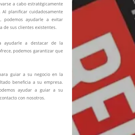
levarse a cabo estratégicamente
a. Al planificar cuidadosamente
, podemos ayudarle a evitar
 de sus clientes existentes.
 ayudarle a destacar de la
ofrece, podemos garantizar que
para guiar a su negocio en la
ultado beneficia a su empresa.
odemos ayudar a guiar a su
contacto con nosotros.