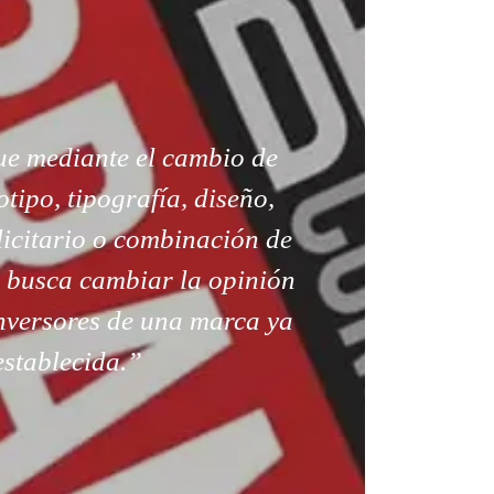
ue mediante el cambio de
tipo, tipografía, diseño,
icitario o combinación de
, busca cambiar la opinión
inversores de una marca ya
establecida.”