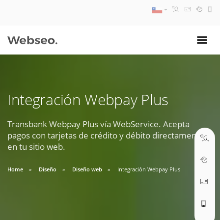
08:30 AM A 17:30 PM
ventas@webseo.cl
Integración Webpay Plus
09:30 AM A 18:30 PM
soporte@webseo.cl
Transbank Webpay Plus vía WebService. Acepta
pagos con tarjetas de crédito y débito directamente
en tu sitio web.
Home
Diseño
Diseño web
Integración Webpay Plus
ABRIR TICKET