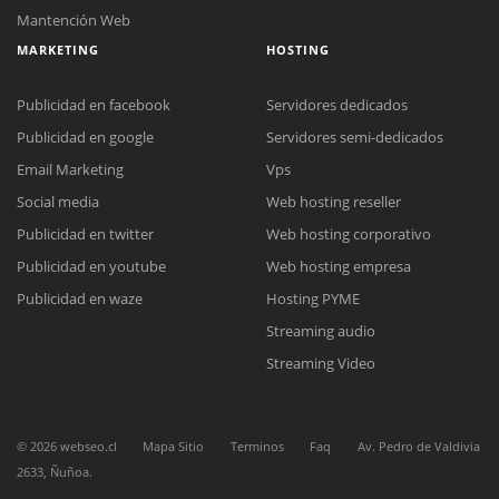
Mantención Web
MARKETING
HOSTING
Publicidad en facebook
Servidores dedicados
Publicidad en google
Servidores semi-dedicados
Email Marketing
Vps
Reunión online
Social media
Web hosting reseller
Nuestros ejecutivos le enviarán un correo electrónico con el enlace a
Chat Online
Publicidad en twitter
Web hosting corporativo
Meet para la reunión online.
Cotización
Publicidad en youtube
Web hosting empresa
Todos nuestros ejecutivos están fuera de línea. Complete el formulario
para enviarnos un correo electrónico con sus datos personales.
Complete el formulario y nos contactaremos a la brevedad.
Publicidad en waze
Hosting PYME
Streaming audio
Streaming Video
©
2026
webseo.cl
Mapa Sitio
Terminos
Faq
Av. Pedro de Valdivia
2633, Ñuñoa.