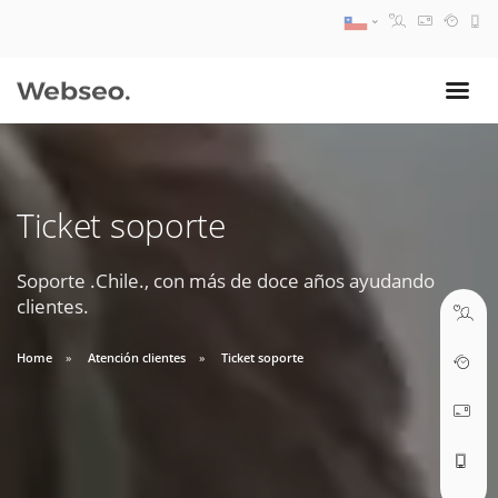
08:30 AM A 17:30 PM
ventas@webseo.cl
Ticket soporte
09:30 AM A 18:30 PM
soporte@webseo.cl
Soporte .Chile., con más de doce años ayudando
clientes.
Home
Atención clientes
Ticket soporte
ABRIR TICKET