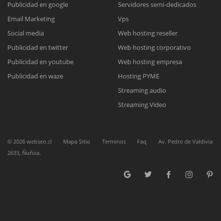
Publicidad en google
Servidores semi-dedicados
Reunión online
Email Marketing
Vps
Nuestros ejecutivos le enviarán un correo electrónico con el enlace a
Chat Online
Social media
Web hosting reseller
Meet para la reunión online.
Cotización
Publicidad en twitter
Web hosting corporativo
Todos nuestros ejecutivos están fuera de línea. Complete el formulario
Publicidad en youtube
Web hosting empresa
para enviarnos un correo electrónico con sus datos personales.
Complete el formulario y nos contactaremos a la brevedad.
Publicidad en waze
Hosting PYME
Streaming audio
Streaming Video
©
2026
webseo.cl
Mapa Sitio
Terminos
Faq
Av. Pedro de Valdivia
2633, Ñuñoa.