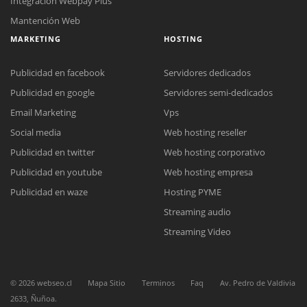
Integración Webpay Plus
Mantención Web
MARKETING
HOSTING
Publicidad en facebook
Servidores dedicados
Publicidad en google
Servidores semi-dedicados
Email Marketing
Vps
Social media
Web hosting reseller
Reunión online
Publicidad en twitter
Web hosting corporativo
Nuestros ejecutivos le enviarán un correo electrónico con el enlace a
Chat Online
Meet para la reunión online.
Publicidad en youtube
Web hosting empresa
Cotización
Todos nuestros ejecutivos están fuera de línea. Complete el formulario
Publicidad en waze
Hosting PYME
para enviarnos un correo electrónico con sus datos personales.
Complete el formulario y nos contactaremos a la brevedad.
Streaming audio
Streaming Video
©
2026
webseo.cl
Mapa Sitio
Terminos
Faq
Av. Pedro de Valdivia
2633, Ñuñoa.