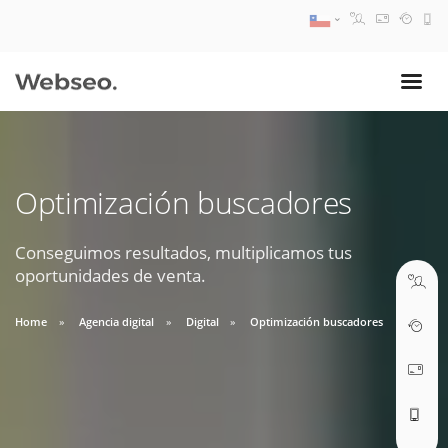
08:30 AM A 17:30 PM
ventas@webseo.cl
Optimización buscadores
09:30 AM A 18:30 PM
soporte@webseo.cl
Conseguimos resultados, multiplicamos tus
oportunidades de venta.
Home
Agencia digital
Digital
Optimización buscadores
ABRIR TICKET