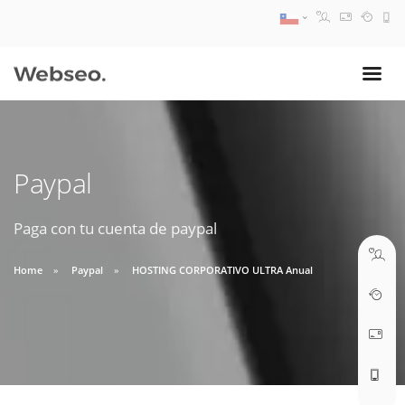
08:30 AM A 17:30 PM
ventas@webseo.cl
Paypal
09:30 AM A 18:30 PM
soporte@webseo.cl
Paga con tu cuenta de paypal
Home
Paypal
HOSTING CORPORATIVO ULTRA Anual
ABRIR TICKET