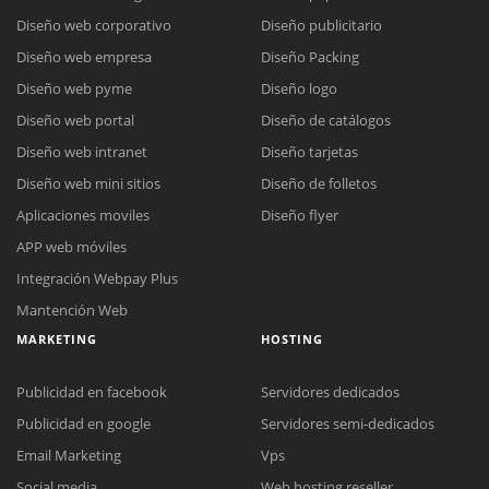
Diseño web corporativo
Diseño publicitario
Diseño web empresa
Diseño Packing
Diseño web pyme
Diseño logo
Diseño web portal
Diseño de catálogos
Diseño web intranet
Diseño tarjetas
Diseño web mini sitios
Diseño de folletos
Aplicaciones moviles
Diseño flyer
APP web móviles
Integración Webpay Plus
Mantención Web
MARKETING
HOSTING
Publicidad en facebook
Servidores dedicados
Reunión online
Publicidad en google
Servidores semi-dedicados
Nuestros ejecutivos le enviarán un correo electrónico con el enlace a
Chat Online
Email Marketing
Vps
Meet para la reunión online.
Cotización
Social media
Web hosting reseller