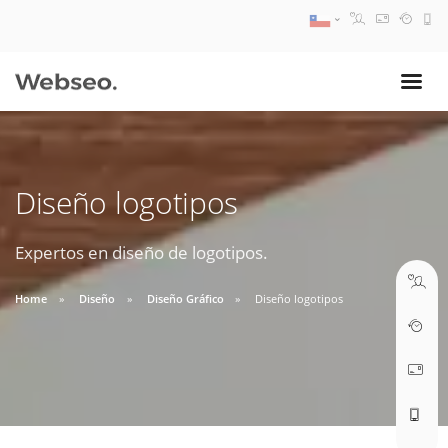
08:30 AM A 17:30 PM
ventas@webseo.cl
Diseño logotipos
09:30 AM A 18:30 PM
soporte@webseo.cl
Expertos en diseño de logotipos.
Home
Diseño
Diseño Gráfico
Diseño logotipos
ABRIR TICKET