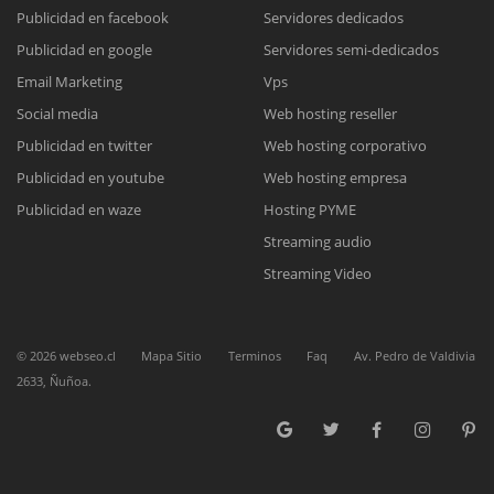
Publicidad en facebook
Servidores dedicados
Publicidad en google
Servidores semi-dedicados
Reunión online
Email Marketing
Vps
Nuestros ejecutivos le enviarán un correo electrónico con el enlace a
Chat Online
Social media
Web hosting reseller
Meet para la reunión online.
Cotización
Publicidad en twitter
Web hosting corporativo
Todos nuestros ejecutivos están fuera de línea. Complete el formulario
Publicidad en youtube
Web hosting empresa
para enviarnos un correo electrónico con sus datos personales.
Complete el formulario y nos contactaremos a la brevedad.
Publicidad en waze
Hosting PYME
Streaming audio
Streaming Video
©
2026
webseo.cl
Mapa Sitio
Terminos
Faq
Av. Pedro de Valdivia
2633, Ñuñoa.