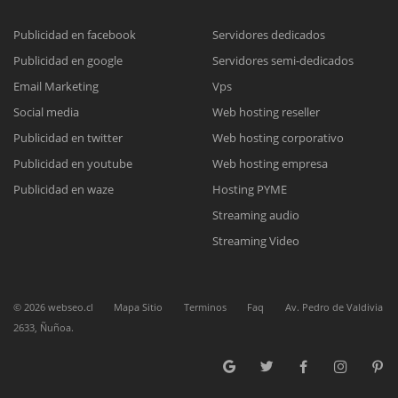
Publicidad en facebook
Servidores dedicados
Publicidad en google
Servidores semi-dedicados
Reunión online
Email Marketing
Vps
Nuestros ejecutivos le enviarán un correo electrónico con el enlace a
Chat Online
Social media
Web hosting reseller
Meet para la reunión online.
Cotización
Publicidad en twitter
Web hosting corporativo
Todos nuestros ejecutivos están fuera de línea. Complete el formulario
Publicidad en youtube
Web hosting empresa
para enviarnos un correo electrónico con sus datos personales.
Complete el formulario y nos contactaremos a la brevedad.
Publicidad en waze
Hosting PYME
Streaming audio
Streaming Video
©
2026
webseo.cl
Mapa Sitio
Terminos
Faq
Av. Pedro de Valdivia
2633, Ñuñoa.