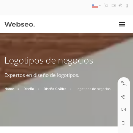
08:30 AM A 17:30 PM
ventas@webseo.cl
Logotipos de negocios
09:30 AM A 18:30 PM
soporte@webseo.cl
Expertos en diseño de logotipos.
Home
Diseño
Diseño Gráfico
Logotipos de negocios
ABRIR TICKET