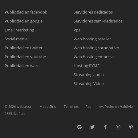
Publicidad en facebook
Servidores dedicados
Publicidad en google
Servidores semi-dedicados
Reunión online
Email Marketing
Vps
Nuestros ejecutivos le enviarán un correo electrónico con el enlace a
Chat Online
Social media
Web hosting reseller
Meet para la reunión online.
Cotización
Publicidad en twitter
Web hosting corporativo
Todos nuestros ejecutivos están fuera de línea. Complete el formulario
Publicidad en youtube
Web hosting empresa
para enviarnos un correo electrónico con sus datos personales.
Complete el formulario y nos contactaremos a la brevedad.
Publicidad en waze
Hosting PYME
Streaming audio
Streaming Video
©
2026
webseo.cl
Mapa Sitio
Terminos
Faq
Av. Pedro de Valdivia
2633, Ñuñoa.