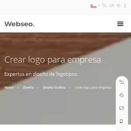
08:30 AM A 17:30 PM
ventas@webseo.cl
Crear logo para empresa
09:30 AM A 18:30 PM
soporte@webseo.cl
Expertos en diseño de logotipos.
Home
Diseño
Diseño Gráfico
Crear logo para empresa
ABRIR TICKET