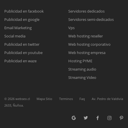
Publicidad en facebook
Servidores dedicados
Publicidad en google
Servidores semi-dedicados
Reunión online
Email Marketing
Vps
Nuestros ejecutivos le enviarán un correo electrónico con el enlace a
Chat Online
Social media
Web hosting reseller
Meet para la reunión online.
Cotización
Publicidad en twitter
Web hosting corporativo
Todos nuestros ejecutivos están fuera de línea. Complete el formulario
Publicidad en youtube
Web hosting empresa
para enviarnos un correo electrónico con sus datos personales.
Complete el formulario y nos contactaremos a la brevedad.
Publicidad en waze
Hosting PYME
Streaming audio
Streaming Video
©
2026
webseo.cl
Mapa Sitio
Terminos
Faq
Av. Pedro de Valdivia
2633, Ñuñoa.