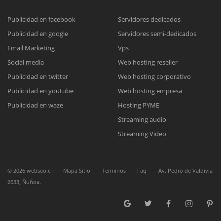
Publicidad en facebook
Servidores dedicados
Publicidad en google
Servidores semi-dedicados
Reunión online
Email Marketing
Vps
Nuestros ejecutivos le enviarán un correo electrónico con el enlace a
Chat Online
Social media
Web hosting reseller
Meet para la reunión online.
Cotización
Publicidad en twitter
Web hosting corporativo
Todos nuestros ejecutivos están fuera de línea. Complete el formulario
Publicidad en youtube
Web hosting empresa
para enviarnos un correo electrónico con sus datos personales.
Complete el formulario y nos contactaremos a la brevedad.
Publicidad en waze
Hosting PYME
Streaming audio
Streaming Video
©
2026
webseo.cl
Mapa Sitio
Terminos
Faq
Av. Pedro de Valdivia
2633, Ñuñoa.